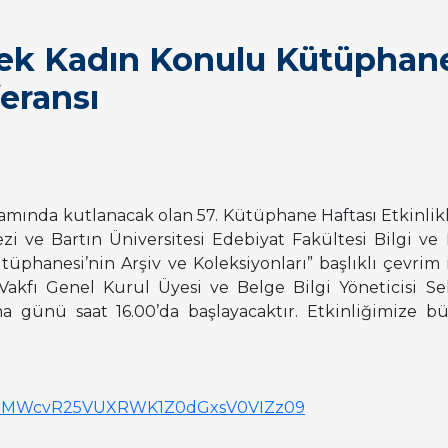
 Tek Kadın Konulu Kütüphane
eransı
psamında kutlanacak olan 57. Kütüphane Haftası Etkinlik
i ve Bartın Üniversitesi Edebiyat Fakültesi Bilgi ve
üphanesi’nin Arşiv ve Koleksiyonları” başlıklı çevrim i
 Vakfı Genel Kurul Üyesi ve Belge Bilgi Yöneticisi 
a günü saat 16.00’da başlayacaktır. Etkinliğimize b
aTNIMWcvR25VUXRWK1Z0dGxsV0VIZz09