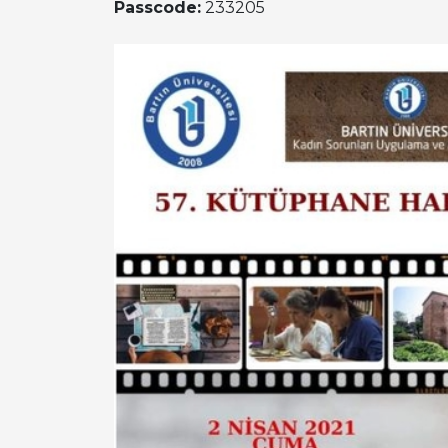
Passcode:
233205