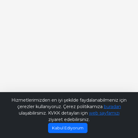
Bana Soru Sor | Ask Me
Hizmetlerimizden en iyi şekilde faydalanabilmeniz için
çerezler kullanıyoruz. Çerez politikamıza
buradan
ulaşabilirsiniz. KVKK detayları için
web sayfamızı
ziyaret edebilirsiniz.
Kabul Ediyorum