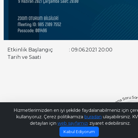
Etkinlik Başlangıç
: 09.06.2021 20:00
Tarih ve Saati
Bana Soru Sor
Hizmetlerimizden en iyi şekilde faydalanabilmeniz için çer
kullanıyoruz. Çerez politikamıza
buradan
ulaşabilirsiniz. 
detayları için
web sayfamızı
ziyaret edebilirsiniz.
Kabul Ediyorum