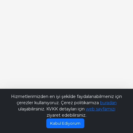
Bana Soru Sor | Ask Me
Hizmetlerimizden en iyi şekilde faydalanabilmeniz için
çerezler kullanıyoruz. Çerez politikamıza
buradan
ulaşabilirsiniz. KVKK detayları için
web sayfamızı
ziyaret edebilirsiniz.
Kabul Ediyorum