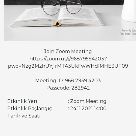
Join Zoom Meeting
https://zoom.us/j/96879594203?
pwd=Nzg2MzhUYjlrMTA3UkFwWHdlMHE3UT09
Meeting ID: 968 7959 4203
Passcode: 282942
Etkinlik Yeri
: Zoom Meeting
Etkinlik Başlangıç
: 24.11.2021 14:00
Tarih ve Saati