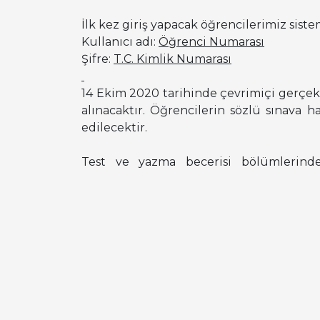
İlk kez giriş yapacak öğrencilerimiz sistem
Kullanıcı adı:
Öğrenci Numarası
Şifre:
T.C. Kimlik Numarası
14 Ekim 2020 tarihinde çevrimiçi gerçekle
alınacaktır. Öğrencilerin sözlü sınava 
edilecektir.
Test ve yazma becerisi bölümlerind
değerlendirmeler neticesinde “muaf” sayıl
Önemli Not
: Sözlü sınav “Zoom” uygul
öğrencilerin sınavdaki sorumlu eğitmene 
öğrencilerin, kendilerine ayrılan sınav g
mikrofon) sağlamaları öğrencilerin soru
amacıyla sözlü sınav kayıt altına alına
doğrultusunda gerçek ve/veya tüzel k
gerçekleştirilecek sözlü sınava katılacağ