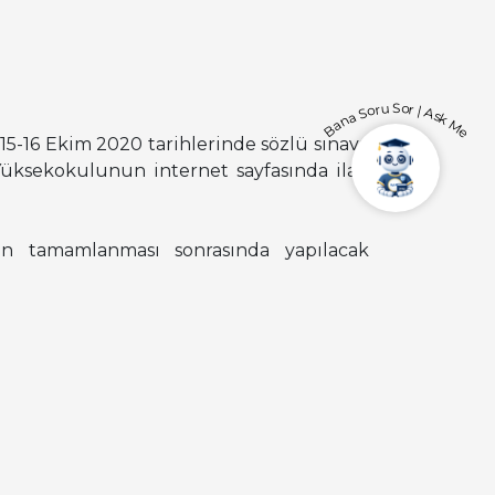
Bana Soru Sor | Ask Me
 15-16 Ekim 2020 tarihlerinde sözlü sınava
 Yüksekokulunun internet sayfasında ilan
n tamamlanması sonrasında yapılacak
 internet sayfasında ilan edilecektir.
piti açısından, sınava başlanmadan önce
n sorunsuz bir şekilde gerçekleşmesi için
obil cihaz, internet bağlantısı, kamera ve
ile ilgili hususların yerine getirilmesi
ınan sınav hiçbir şekilde ve hiçbir amaç
navına katılan öğrencinin, sonrasında
bul ettiğini gösterecek “Kişisel Verilerin