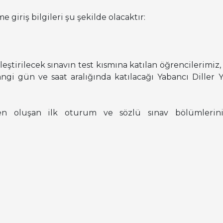
e giriş bilgileri şu şekilde olacaktır:
ştirilecek sınavın test kısmına katılan öğrencilerimiz,
hangi gün ve saat aralığında katılacağı Yabancı Diller
en oluşan ilk oturum ve sözlü sınav bölümlerini
acak öğrencilerin listesi Yabancı Diller Yüksekokulunun
aması kullanılarak gerçekleştirilecektir. Kimlik tes
kimliklerini göstermeleri gerekmektedir. Sözlü sınavı
ünü ve saati için gerekli teknik altyapıyı (bilgisayar, m
mluluğu dâhilindedir. Sınav güvenliği ve geçerliliği 
caktır ve KVKK’nın ilgili hükümleri uyarınca, kayda al
işiler ile paylaşılmayacaktır. Çevrimiçi test sı
ı takdirde, sözlü sınav sırasında kaydının alınmasını ka