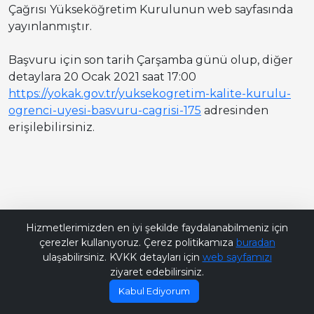
Çağrısı Yükseköğretim Kurulunun web sayfasında
yayınlanmıştır.
Başvuru için son tarih Çarşamba günü olup, diğer
detaylara 20 Ocak 2021 saat 17:00
https://yokak.gov.tr/yuksekogretim-kalite-kurulu-
ogrenci-uyesi-basvuru-cagrisi-175
adresinden
erişilebilirsiniz.
Bana Soru Sor | Ask Me
Hizmetlerimizden en iyi şekilde faydalanabilmeniz için
çerezler kullanıyoruz. Çerez politikamıza
buradan
ulaşabilirsiniz. KVKK detayları için
web sayfamızı
ziyaret edebilirsiniz.
Kabul Ediyorum