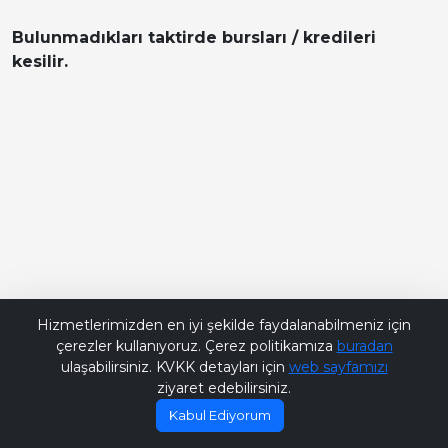
Bulunmadıkları taktirde bursları / kredileri
kesilir.
Bana Soru Sor | Ask Me
Hizmetlerimizden en iyi şekilde faydalanabilmeniz için
çerezler kullanıyoruz. Çerez politikamıza
buradan
ulaşabilirsiniz. KVKK detayları için
web sayfamızı
ziyaret edebilirsiniz.
Kabul Ediyorum