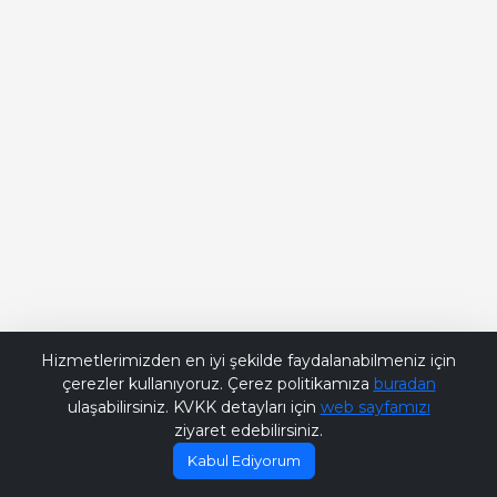
Bana Soru Sor | Ask Me
Hizmetlerimizden en iyi şekilde faydalanabilmeniz için
çerezler kullanıyoruz. Çerez politikamıza
buradan
ulaşabilirsiniz. KVKK detayları için
web sayfamızı
ziyaret edebilirsiniz.
Kabul Ediyorum