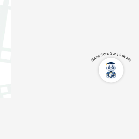
Bana Soru Sor | Ask Me