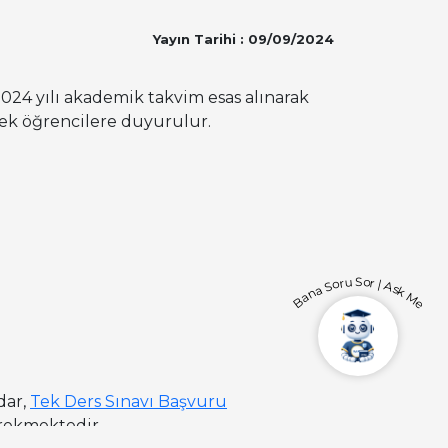
Yayın Tarihi : 09/09/2024
24 yılı akademik takvim esas alınarak
cek öğrencilere duyurulur.
Bana Soru Sor | Ask Me
dar,
Tek Ders Sınavı Başvuru
rekmektedir.