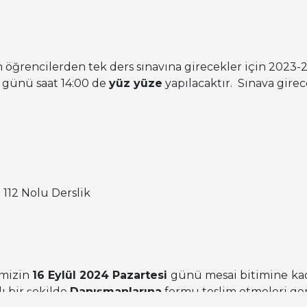
ğrencilerden tek ders sınavına girecekler için 2023-20
günü saat 14:00 de
yüz yüze
yapılacaktır. Sınava gire
 112 Nolu Derslik
imizin
16 Eylül 2024 Pazartesi
günü mesai bitimine
ka
ı bir şekilde
Danışmanlarına
formu teslim etmeleri ge