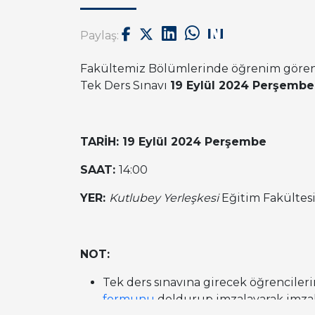
Paylaş:
Fakültemiz Bölümlerinde öğrenim gören ö
Tek Ders Sınavı
19 Eylül 2024 Perşembe
TARİH: 19 Eylül 2024 Perşembe
SAAT:
14:00
YER:
Kutlubey Yerleşkesi
Eğitim Fakültesi
NOT:
Tek ders sınavına girecek öğrenciler
formunu
doldurup imzalayarak imzal