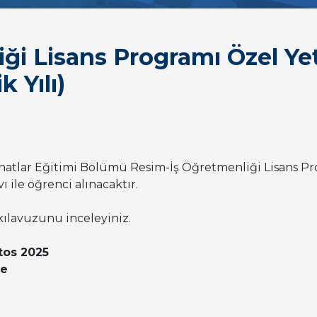
ği Lisans Programı Özel Yet
 Yılı)
anatlar Eğitimi Bölümü Resim-İş Öğretmenliği Lisans P
ı ile öğrenci alınacaktır.
 kılavuzunu inceleyiniz.
stos 2025
be