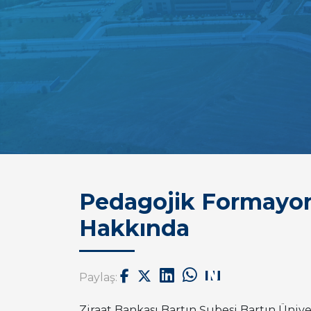
Pedagojik Formayon
Hakkında
Paylaş:
Ziraat Bankası Bartın Şubesi Bartın Üni