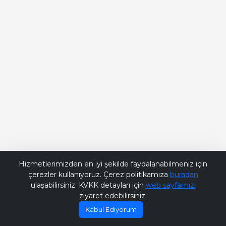
Bana Soru Sor | Ask Me
Hizmetlerimizden en iyi şekilde faydalanabilmeniz için
çerezler kullanıyoruz. Çerez politikamıza
buradan
ulaşabilirsiniz. KVKK detayları için
web sayfamızı
ziyaret edebilirsiniz.
Kabul Ediyorum