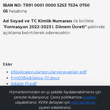
IBAN NO: TR91 0001 0000 5253 7534 0750
05
hesabına
Ad Soyad ve TC Kimlik Numarası
ile birlikte
“
Formasyon 2022-2023
I. Dönem
Ücreti”
şeklinde
açıklama belirtilerek ödenecektir.
Ekler
pfesikcasorulansorularvecevaplari.pdf
frm0084dilekce (3).docx
Adalet (1).pdf
Bana Soru Sor | Ask Me
Çocuk Gelişimi (1).pdf
Hizmetlerimizden en iyi şekilde faydalanabilmeniz için
Felsefe (1).pdf
çerezler kullanıyoruz. Çerez politikamıza
buradan
Muhasebe (2).pdf
ulaşabilirsiniz. KVKK detayları için
web sayfamızı
ziyaret edebilirsiniz.