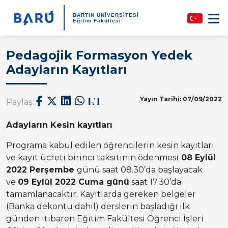
BARTIN ÜNİVERSİTESİ
Eğitim Fakültesi
Pedagojik Formasyon Yedek
Adayların Kayıtları
Yayın Tarihi: 07/09/2022
Paylaş:
Adayların Kesin kayıtları
Programa kabul edilen öğrencilerin kesin kayıtları
ve kayıt ücreti birinci taksitinin ödenmesi
08 Eylül
2022 Perşembe
günü saat 08.30’da başlayacak
ve
09 Eylül 2022 Cuma günü
saat 17.30’da
tamamlanacaktır. Kayıtlarda gereken belgeler
(Banka dekontu dahil) derslerin başladığı ilk
günden itibaren Eğitim Fakültesi Öğrenci İşleri