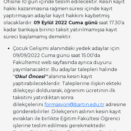
Ofisine 10 gün içinde teslim edilecektir. Kesin kayıt
hakkı kazanmasına rağmen süresi içinde kayıt
yaptırmayan adaylar kayıt hakkını kaybetmiş
olacaklardır.
09 Eylül 2022 Cuma günü
saat 17.30’a
kadar bankaya birinci taksit yatırılmamışsa kayıt
süreci başlamamış demektir.
Çocuk Gelişimi alanındaki yedek adaylar için
09/09/2022 Cuma günü saat 15.00’da
Fakültemiz web sayfasında ayrıca duyuru
yayınlanacaktır. Bu adaylar talepleri halinde
'
'Okul Öncesi''
alanına kesin kayıt
yaptırabileceklerdir. Taleplerine ilişkin ekteki
dilekçeyi doldurarak, öğrenim ücretinin ilk
taksitini yatırdıktan sonra
dilekçelerini
formasyon@bartin.edu.tr
adresine
gönderebilirler. Dilekçenin aslının kesin kayıt
evrakları ile birlikte Eğitim Fakültesi Öğrenci
işlerine teslim edilmesi gerekmektedir.