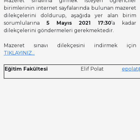
Mazeret sınavına girmek isteyen öğrenciler
birimlerinin internet sayfalarında bulunan mazeret
dilekçelerini doldurup, aşağıda yer alan birim
sorumlularına
5 Mayıs 2021 17:30
’a kadar
dilekçelerini göndermeleri gerekmektedir.
Mazeret sınavı dilekçesini indirmek için
TIKLAYINIZ...
Eğitim Fakültesi
Elif Polat
epolat