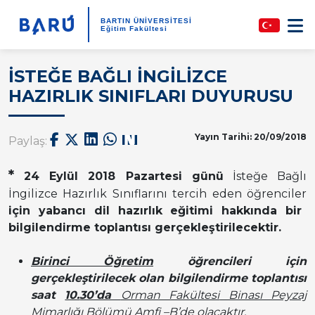
BARTIN ÜNİVERSİTESİ
Eğitim Fakültesi
İSTEĞE BAĞLI İNGİLİZCE
HAZIRLIK SINIFLARI DUYURUSU
Yayın Tarihi: 20/09/2018
Paylaş:
*
24 Eylül 2018 Pazartesi günü
İsteğe Bağlı
İngilizce Hazırlık Sınıflarını tercih eden öğrenciler
için yabancı dil hazırlık eğitimi hakkında bir
bilgilendirme toplantısı gerçekleştirilecektir.
Birinci Öğretim
öğrencileri için
gerçekleştirilecek olan bilgilendirme toplantısı
saat
10.
30’da
Orman Fakültesi
Binası Peyzaj
Mimarlığı Bölümü Amfi –B
’de olacaktır.