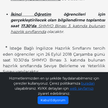
İkinci Öğretim
öğrencileri için
gerçekleştirilecek olan bilgilendirme toplantısı
saat
17.
30’da
SHMYO Binası 3. katında bulunan
hazırlık sınıflarında
olacaktır.
*
İsteğe Bağlı İngilizce Hazırlık Sınıflarını tercih
eden öğrenciler için 26 Eylül 2018 Çarşamba günü
saat 10:30'da SHMYO Binası 3. katında bulunan
hazırlık sınıflarında Seviye Belirleme ve Yeterlilik
Sınavı yapılacaktır.
Bana Soru Sor | Ask Me
Hizmetlerimizden en iyi şekilde faydalanabilmeniz için
çerezler kullanıyoruz. Çerez politikamıza
buradan
ulaşabilirsiniz. KVKK detayları için
web sayfamızı
ziyaret edebilirsiniz.
Kabul Ediyorum