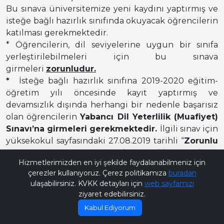
Bu sınava üniversitemize yeni kaydını yaptırmış ve
isteğe bağlı hazırlık sınıfında okuyacak öğrencilerin
katılması gerekmektedir.
* Öğrencilerin, dil seviyelerine uygun bir sınıfa
yerleştirilebilmeleri için bu sınava
girmeleri
zorunludur.
*
İsteğe bağlı hazırlık sınıfına 2019-2020 eğitim-
öğretim yılı öncesinde kayıt yaptırmış ve
devamsızlık dışında herhangi bir nedenle başarısız
olan öğrencilerin
Yabancı Dil Yeterlilik (Muafiyet)
Sınavı’na girmeleri gerekmektedir.
İlgili sınav için
yüksekokul sayfasındaki 27.08.2019 tarihli “
Zorunlu
Bana Soru Sor | Ask Me
Hazırlık Sınıfları Yabancı Dil Yeterlilik (Muafiyet)
Hizmetlerimizden en iyi şekilde faydalanabilmeniz için
Sınavı Duyurusu
”na bakmaları gerekmektedir.
çerezler kullanıyoruz. Çerez politikamıza
buradan
ulaşabilirsiniz. KVKK detayları için
web sayfamızı
ziyaret edebilirsiniz.
Kabul Ediyorum