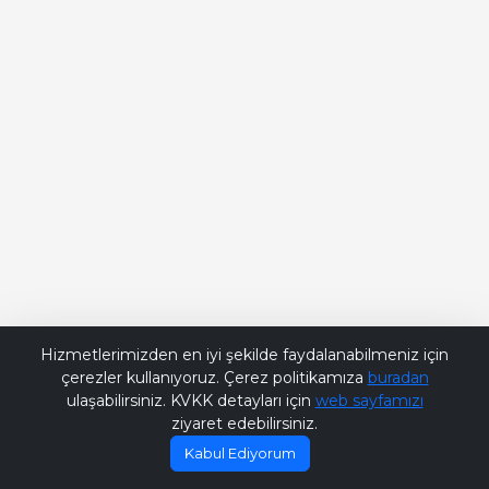
Bana Soru Sor | Ask Me
Hizmetlerimizden en iyi şekilde faydalanabilmeniz için
çerezler kullanıyoruz. Çerez politikamıza
buradan
ulaşabilirsiniz. KVKK detayları için
web sayfamızı
ziyaret edebilirsiniz.
Kabul Ediyorum