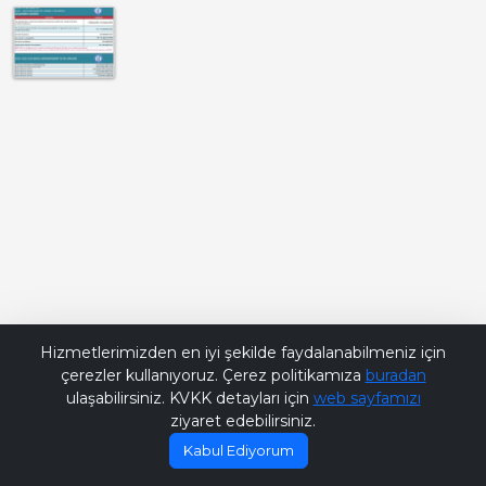
Bana Soru Sor | Ask Me
Hizmetlerimizden en iyi şekilde faydalanabilmeniz için
çerezler kullanıyoruz. Çerez politikamıza
buradan
ulaşabilirsiniz. KVKK detayları için
web sayfamızı
ziyaret edebilirsiniz.
Kabul Ediyorum