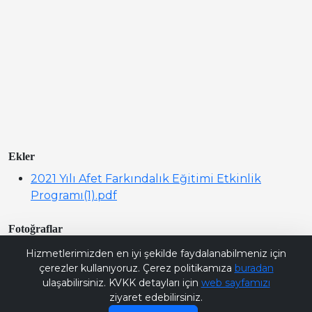
Ekler
2021 Yılı Afet Farkındalık Eğitimi Etkinlik
Programı(1).pdf
Fotoğraflar
Bana Soru Sor | Ask Me
Hizmetlerimizden en iyi şekilde faydalanabilmeniz için
çerezler kullanıyoruz. Çerez politikamıza
buradan
ulaşabilirsiniz. KVKK detayları için
web sayfamızı
ziyaret edebilirsiniz.