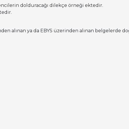
cilerin dolduracağı dilekçe örneği ektedir.
tedir.
erinden alınan ya da EBYS üzerinden alınan belgelerde
t 2-29 Nolu Ofis
z / BARTIN
lar: 2056-2057-3210
 bursunuzun/kredinizin kesilmemesi için https://www.tu
talebinde bulunmayı unutmayınız.