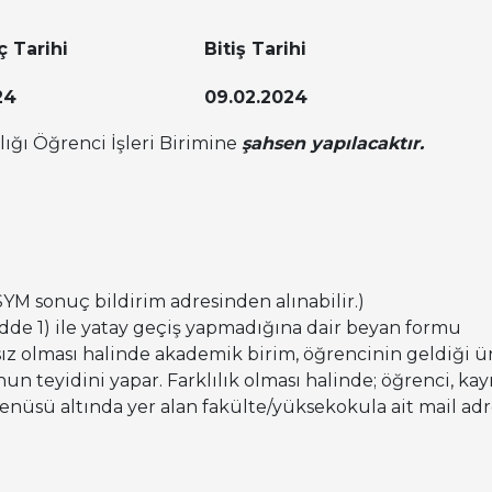
ç Tarihi
Bitiş Tarihi
24
09.02.2024
lığı Öğrenci İşleri Birimine
şahsen yapılacaktır.
YM sonuç bildirim adresinden alınabilir.)
dde 1) ile yatay geçiş yapmadığına dair beyan formu
aysız olması halinde akademik birim, öğrencinin geldiği 
eyidini yapar. Farklılık olması halinde; öğrenci, kayıt
 menüsü altında yer alan fakülte/yüksekokula ait mail ad