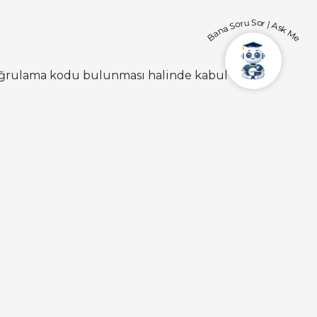
Bana Soru Sor | Ask Me
 doğrulama kodu bulunması halinde kabul
rkiye.gov.tr/kyk-kredi-burs-nakil-