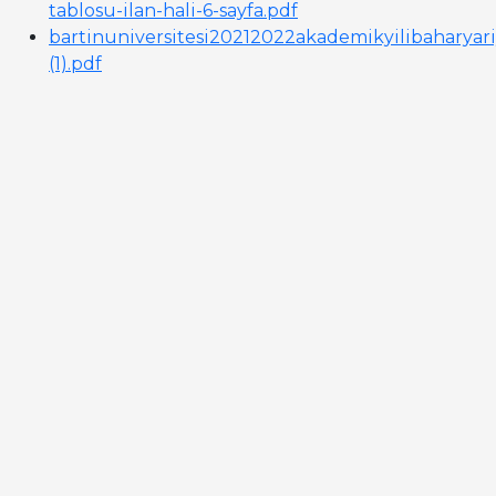
tablosu-ilan-hali-6-sayfa.pdf
bartinuniversitesi20212022akademikyilibaharyar
(1).pdf