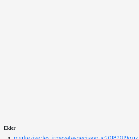
Ekler
merkeziyerlestirmeyataygecissonuc20182019g