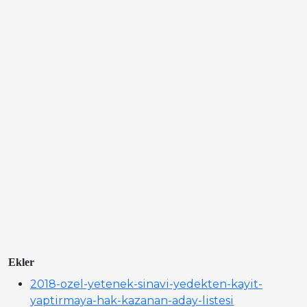
Ekler
2018-ozel-yetenek-sinavi-yedekten-kayit-
yaptirmaya-hak-kazanan-aday-listesi